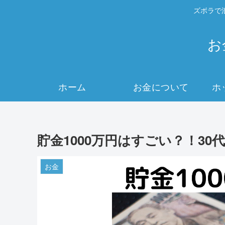
ズボラで
お
ホーム
お金について
ホ
貯金1000万円はすごい？！3
お金