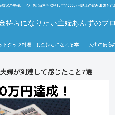
浪費家の主婦がFPと簿記資格を取得し年間300万円以上の資産形成を達
金持ちになりたい主婦あんずのブ
ットクック料理
お金持ちになれる本
人生の備忘
0代夫婦が到達して感じたこと7選