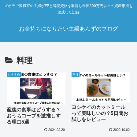
ズボラで浪費家の主婦がFPと簿記資格を取得し年間300万円以上の資産形成を
達成した記録
お金持ちになりたい主婦あんずのブログ
料理
おすすめ
料理
ヨシケイのカットミール
産後の食事はどうする？
って美味しいの？5日間お
おうちコープを激推しす
試しをレビュー
る理由5選
2024.02.20
2022.10.02