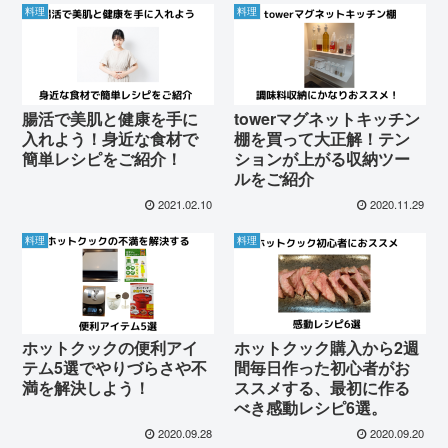
料理
料理
腸活で美肌と健康を手に
towerマグネットキッチン
入れよう！身近な食材で
棚を買って大正解！テン
簡単レシピをご紹介！
ションが上がる収納ツー
ルをご紹介
2021.02.10
2020.11.29
料理
料理
ホットクックの便利アイ
ホットクック購入から2週
テム5選でやりづらさや不
間毎日作った初心者がお
満を解決しよう！
ススメする、最初に作る
べき感動レシピ6選。
2020.09.28
2020.09.20