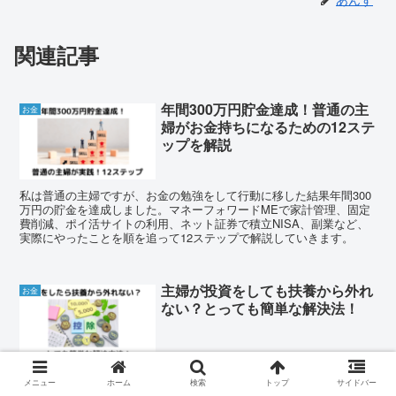
関連記事
年間300万円貯金達成！普通の主
お金
婦がお金持ちになるための12ステ
ップを解説
私は普通の主婦ですが、お金の勉強をして行動に移した結果年間300
万円の貯金を達成しました。マネーフォワードMEで家計管理、固定
費削減、ポイ活サイトの利用、ネット証券で積立NISA、副業など、
実際にやったことを順を追って12ステップで解説していきます。
主婦が投資をしても扶養から外れ
お金
ない？とっても簡単な解決法！
投資初心者の主婦の方は扶養から外れてしまうのでは？と心配になり
メニュー
ホーム
検索
トップ
サイドバー
ませんか？実は扶養から外れずに投資の利益を獲得できる方法があり