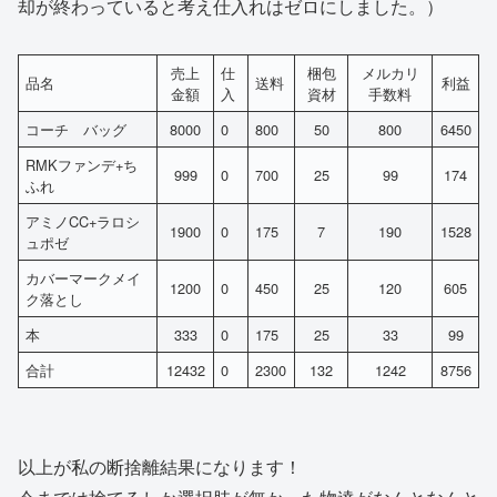
却が終わっていると考え仕入れはゼロにしました。）
売上
仕
梱包
メルカリ
品名
送料
利益
金額
入
資材
手数料
コーチ バッグ
8000
0
800
50
800
6450
RMKファンデ+ち
999
0
700
25
99
174
ふれ
アミノCC+ラロシ
1900
0
175
7
190
1528
ュポゼ
カバーマークメイ
1200
0
450
25
120
605
ク落とし
本
333
0
175
25
33
99
合計
12432
0
2300
132
1242
8756
以上が私の断捨離結果になります！