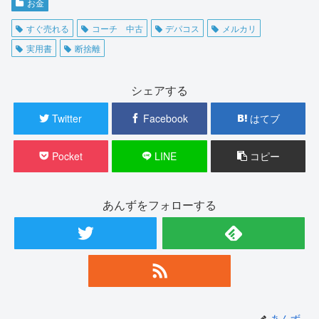
お金
すぐ売れる
コーチ 中古
デパコス
メルカリ
実用書
断捨離
シェアする
Twitter
Facebook
はてブ
Pocket
LINE
コピー
あんずをフォローする
あんず